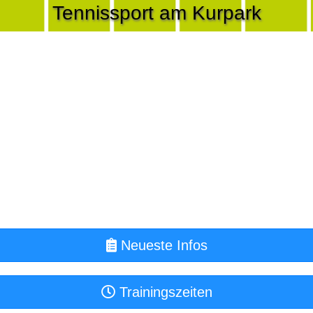
Tennissport am Kurpark
Neueste Infos
Trainingszeiten