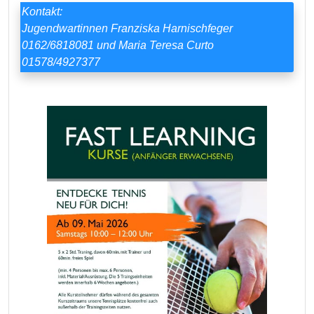
Kontakt:
Jugendwartinnen Franziska Harnischfeger
0162/6818081 und Maria Teresa Curto
01578/4927377