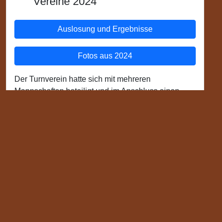
Vereine 2024
Auslosung und Ergebnisse
Fotos aus 2024
Der Turnverein hatte sich mit mehreren
Mannschaften beteiligt und im Anschluss einen
schönen Bericht auf seiner Homepage
veröffentlicht:
Bericht vom Turnverein