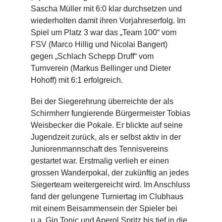
Sascha Müller mit 6:0 klar durchsetzen und
wiederholten damit ihren Vorjahreserfolg. Im
Spiel um Platz 3 war das „Team 100“ vom
FSV (Marco Hillig und Nicolai Bangert)
gegen „Schlach Schepp Druff“ vom
Turnverein (Markus Bellinger und Dieter
Hohoff) mit 6:1 erfolgreich.
Bei der Siegerehrung überreichte der als
Schirmherr fungierende Bürgermeister Tobias
Weisbecker die Pokale. Er blickte auf seine
Jugendzeit zurück, als er selbst aktiv in der
Juniorenmannschaft des Tennisvereins
gestartet war. Erstmalig verlieh er einen
grossen Wanderpokal, der zukünftig an jedes
Siegerteam weitergereicht wird. Im Anschluss
fand der gelungene Turniertag im Clubhaus
mit einem Beisammensein der Spieler bei
u.a. Gin Tonic und Aperol Spritz bis tief in die