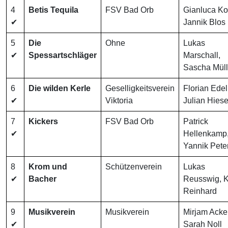
4
Betis Tequila
FSV Bad Orb
Gianluca Ko
✔
Jannik Blos
5
Die
Ohne
Lukas
✔
Spessartschläger
Marschall,
Sascha Müll
6
Die wilden Kerle
Geselligkeitsverein
Florian Edel
✔
Viktoria
Julian Hiese
7
Kickers
FSV Bad Orb
Patrick
✔
Hellenkamp
Yannik Pete
8
Krom und
Schützenverein
Lukas
✔
Bacher
Reusswig, K
Reinhard
9
Musikverein
Musikverein
Mirjam Acker
✔
Sarah Noll