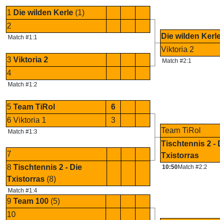
1
Die wilden Kerle
(1)
2
Die wilden Kerl
Match #1:1
Viktoria 2
3
Viktoria 2
Match #2:1
4
Match #1:2
5
Team TiRol
6
6 Viktoria 1
3
Team TiRol
Match #1:3
Tischtennis 2 - 
7
Txistorras
8
Tischtennis 2 - Die
10:50
Match #2:2
Txistorras
(8)
Match #1:4
9
Team 100
(5)
10