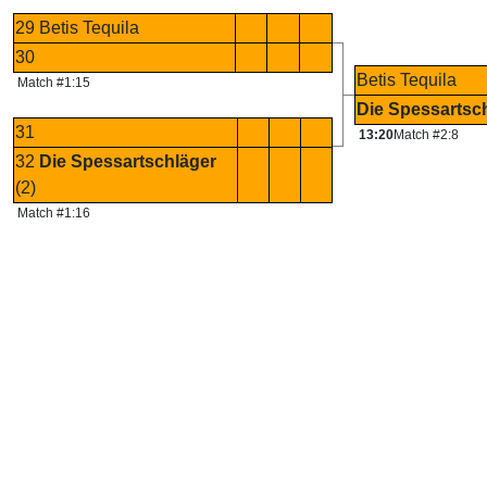
29 Betis Tequila
30
Betis Tequila
Match #1:15
Die Spessartsc
31
13:20
Match #2:8
32
Die Spessartschläger
(2)
Match #1:16