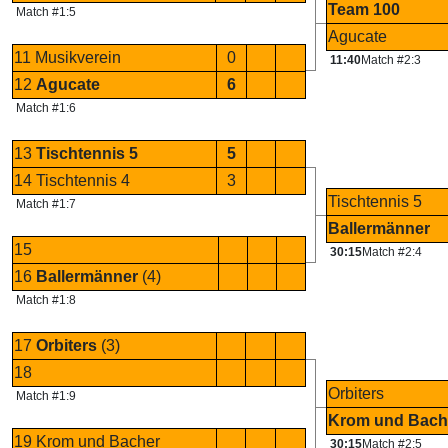
Team 100
Match #1:5
Agucate
11 Musikverein
0
11:40
Match #2:3
12
Agucate
6
Match #1:6
13
Tischtennis 5
5
14 Tischtennis 4
3
Tischtennis 5
Match #1:7
Ballermänner
15
30:15
Match #2:4
16
Ballermänner
(4)
Match #1:8
17
Orbiters
(3)
18
Orbiters
Match #1:9
Krom und Bach
19 Krom und Bacher
30:15
Match #2:5