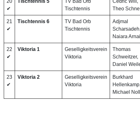
20
Tischtennis 5
TV Bad Orb
Cedric Will,
✔
Tischtennis
Theo Schne
21
Tischtennis 6
TV Bad Orb
Adjmal
✔
Tischtennis
Scharsadeh
Naiara Arna
22
Viktoria 1
Geselligkeitsverein
Thomas
✔
Viktoria
Schweitzer,
Daniel Weil
23
Viktoria 2
Geselligkeitsverein
Burkhard
✔
Viktoria
Hellenkamp
Michael Nol