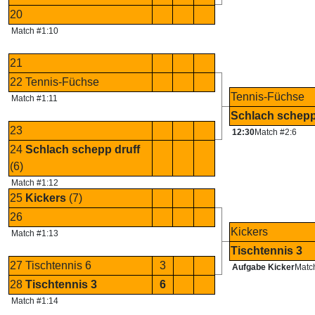
20
Match #1:10
21
22 Tennis-Füchse
Tennis-Füchse
Match #1:11
Schlach schepp
23
12:30
Match #2:6
24
Schlach schepp druff
(6)
Match #1:12
25
Kickers
(7)
26
Kickers
Match #1:13
Tischtennis 3
27 Tischtennis 6
3
Aufgabe Kicker
Matc
28
Tischtennis 3
6
Match #1:14