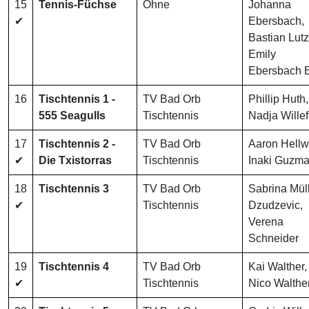
15
Tennis-Füchse
Ohne
Johanna
✔
Ebersbach,
Bastian Lutz
Emily
Ebersbach 
16
Tischtennis 1 -
TV Bad Orb
Phillip Huth,
555 Seagulls
Tischtennis
Nadja Willef
17
Tischtennis 2 -
TV Bad Orb
Aaron Hellw
✔
Die Txistorras
Tischtennis
Inaki Guzm
18
Tischtennis 3
TV Bad Orb
Sabrina Müll
✔
Tischtennis
Dzudzevic,
Verena
Schneider
19
Tischtennis 4
TV Bad Orb
Kai Walther,
✔
Tischtennis
Nico Walthe