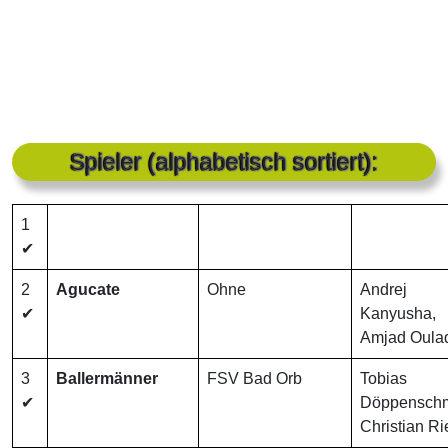
Spieler (alphabetisch sortiert):
1
✔
2
Agucate
Ohne
Andrej
✔
Kanyusha,
Amjad Oulad
3
Ballermänner
FSV Bad Orb
Tobias
✔
Döppenschm
Christian Ri